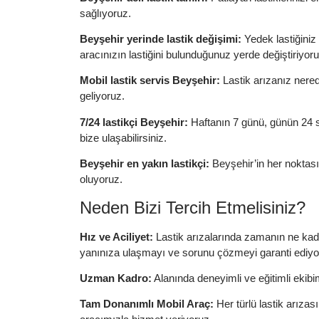
sağlıyoruz.
Beyşehir yerinde lastik değişimi:
Yedek lastiğiniz
aracınızın lastiğini bulunduğunuz yerde değiştiriyoru
Mobil lastik servis Beyşehir:
Lastik arızanız nere
geliyoruz.
7/24 lastikçi Beyşehir:
Haftanın 7 günü, günün 24 s
bize ulaşabilirsiniz.
Beyşehir en yakın lastikçi:
Beyşehir’in her noktasın
oluyoruz.
Neden Bizi Tercih Etmelisiniz?
Hız ve Aciliyet:
Lastik arızalarında zamanın ne kada
yanınıza ulaşmayı ve sorunu çözmeyi garanti ediyo
Uzman Kadro:
Alanında deneyimli ve eğitimli ekibim
Tam Donanımlı Mobil Araç:
Her türlü lastik arıza