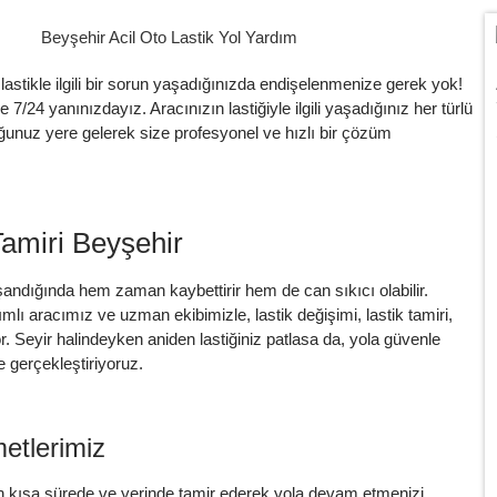
lastikle ilgili bir sorun yaşadığınızda endişelenmenize gerek yok!
 7/24 yanınızdayız. Aracınızın lastiğiyle ilgili yaşadığınız her türlü
duğunuz yere gelerek size profesyonel ve hızlı bir çözüm
Tamiri Beyşehir
şandığında hem zaman kaybettirir hem de can sıkıcı olabilir.
lı aracımız ve uzman ekibimizle, lastik değişimi, lastik tamiri,
or. Seyir halindeyken aniden lastiğiniz patlasa da, yola güvenle
e gerçekleştiriyoruz.
etlerimiz
 en kısa sürede ve yerinde tamir ederek yola devam etmenizi