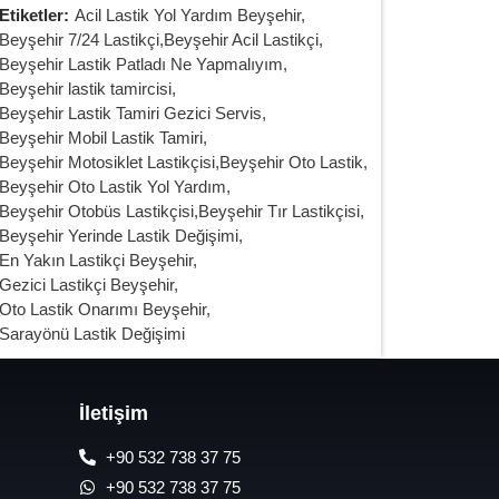
Etiketler:
Acil Lastik Yol Yardım Beyşehir
,
Beyşehir 7/24 Lastikçi
,
Beyşehir Acil Lastikçi
,
Beyşehir Lastik Patladı Ne Yapmalıyım
,
Beyşehir lastik tamircisi
,
Beyşehir Lastik Tamiri Gezici Servis
,
Beyşehir Mobil Lastik Tamiri
,
Beyşehir Motosiklet Lastikçisi
,
Beyşehir Oto Lastik
,
Beyşehir Oto Lastik Yol Yardım
,
Beyşehir Otobüs Lastikçisi
,
Beyşehir Tır Lastikçisi
,
Beyşehir Yerinde Lastik Değişimi
,
En Yakın Lastikçi Beyşehir
,
Gezici Lastikçi Beyşehir
,
Oto Lastik Onarımı Beyşehir
,
Sarayönü Lastik Değişimi
İletişim
+90 532 738 37 75
+90 532 738 37 75