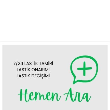
profesyonel ve hızlı bir çözüm sunuyoruz. Güvenilir ve Hızlı Oto
Lastik Tamiri Beyşehir Yolda kalmak, özellikle lastik arızaları
yüzünden yaşandığında hem zaman kaybettirir hem de can sıkıcı
olabilir. Firmamız, Beyşehir mobil lastikçi olarak tam donanımlı
aracımız ve uzman ekibimizle,...
Tümünü Görüntüle