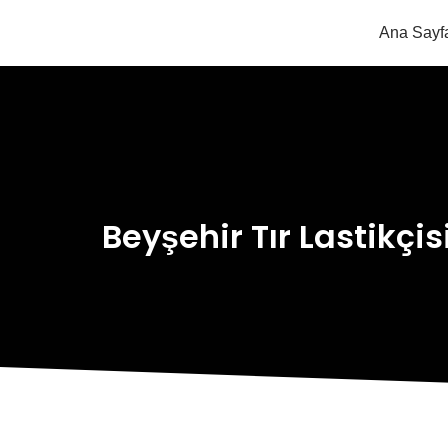
Ana Sayf
Beyşehir Tır Lastikçis