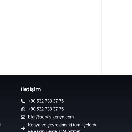
7/24 Oto Lastik Mobil Yol Yardım
Hizmetleri
İletişim
+90 532 738 37 75
+90 532 738 37 75
bilgi@servisikonya.com
i
Konya ve çevresindeki tüm ilçelerde
ve yakın illerde 7/24 hizmet.