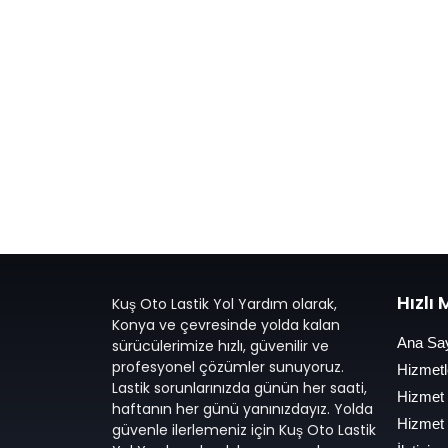
Hızlı
Kuş Oto Lastik Yol Yardım olarak,
Konya ve çevresinde yolda kalan
Ana Sa
sürücülerimize hızlı, güvenilir ve
profesyonel çözümler sunuyoruz.
Hizmetl
Lastik sorunlarınızda günün her saati,
Hizmet
haftanın her günü yanınızdayız. Yolda
Hizmet
güvenle ilerlemeniz için Kuş Oto Lastik