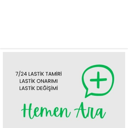
profesyonel ve hızlı bir çözüm sunuyoruz. Güvenilir ve Hızlı Oto
Lastik Tamiri Beyşehir Yolda kalmak, özellikle lastik arızaları
yüzünden yaşandığında hem zaman kaybettirir hem de can sıkıcı
olabilir. Firmamız, Beyşehir mobil lastikçi olarak tam donanımlı
aracımız ve uzman ekibimizle,...
Tümünü Görüntüle