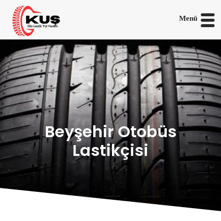
Menü
Beyşehir Otobüs
Lastikçisi