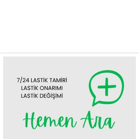
profesyonel ve hızlı bir çözüm sunuyoruz. Güvenilir ve Hızlı Oto
Lastik Tamiri Beyşehir Yolda kalmak, özellikle lastik arızaları
yüzünden yaşandığında hem zaman kaybettirir hem de can sıkıcı
olabilir. Firmamız, Beyşehir mobil lastikçi olarak tam donanımlı
aracımız ve uzman ekibimizle,...
Tümünü Görüntüle