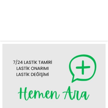
profesyonel ve hızlı bir çözüm sunuyoruz. Güvenilir ve Hızlı Oto
Lastik Tamiri Beyşehir Yolda kalmak, özellikle lastik arızaları
yüzünden yaşandığında hem zaman kaybettirir hem de can sıkıcı
olabilir. Firmamız, Beyşehir mobil lastikçi olarak tam donanımlı
aracımız ve uzman ekibimizle,...
Tümünü Görüntüle