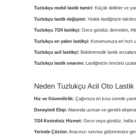
Tuzlukçu mobil lastik tamiri:
Küçük delikler ve yarı
Tuzlukçu lastik değişimi:
Yedek lastiğinizin takılm
Tuzlukçu 7/24 lastikçi:
Gece gündüz demeden, ihtiy
Tuzlukçu en yakın lastikçi:
Konumunuza en hızlı ul
Tuzlukçu acil lastikçi:
Beklenmedik lastik arızalar
Tuzlukçu lastik onarımı:
Lastiğinizin ömrünü uzata
Neden Tuzlukçu Acil Oto Lastik
Hız ve Güvenilirlik:
Çağrınıza en kısa sürede yanıt
Deneyimli Ekip:
Alanında uzman ve gerekli ekipman
7/24 Kesintisiz Hizmet:
Gece veya gündüz, hafta iç
Yerinde Çözüm:
Aracınızı servise götürmenize ger