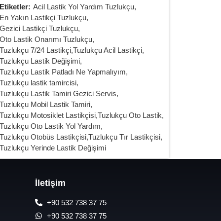
Etiketler:
Acil Lastik Yol Yardım Tuzlukçu
,
En Yakın Lastikçi Tuzlukçu
,
Gezici Lastikçi Tuzlukçu
,
Oto Lastik Onarımı Tuzlukçu
,
Tuzlukçu 7/24 Lastikçi
,
Tuzlukçu Acil Lastikçi
,
Tuzlukçu Lastik Değişimi
,
Tuzlukçu Lastik Patladı Ne Yapmalıyım
,
Tuzlukçu lastik tamircisi
,
Tuzlukçu Lastik Tamiri Gezici Servis
,
Tuzlukçu Mobil Lastik Tamiri
,
Tuzlukçu Motosiklet Lastikçisi
,
Tuzlukçu Oto Lastik
,
Tuzlukçu Oto Lastik Yol Yardım
,
Tuzlukçu Otobüs Lastikçisi
,
Tuzlukçu Tır Lastikçisi
,
Tuzlukçu Yerinde Lastik Değişimi
İletişim
+90 532 738 37 75
+90 532 738 37 75