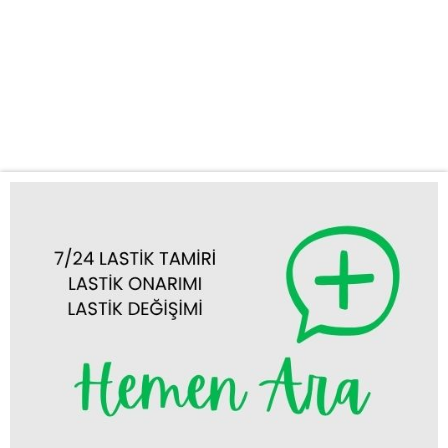
lastik sorunlarınızı yerinde çözüyoruz. Tuzlukçu ve Çevresinde
Kapsamlı Mobil Lastik Hizmetleri Yolda lastik arızasıyla
karşılaşmak can sıkıcı bir durumdur. Bu gibi durumlarda
dakikaların bile önemi büyüktür. İşte bu yüzden Tuzlukçu mobil
lastikçi hizmetimizle...
Tümünü Görüntüle