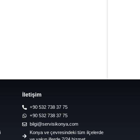
7/24 Oto Lastik Mobil Yol Yardım
Hizmetleri
İletişim
+90 532 738 37 75
+90 532 738 37 75
bilgi@servisikonya.com
i
Konya ve çevresindeki tüm ilçelerde
ve yakın illerde 7/24 hizmet.