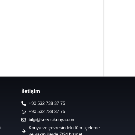
7/24 Oto Lastik Mobil Yol Yardım
Hizmetleri
İletişim
+90 532 738 37 75
+90 532 738 37 75
bilgi@servisikonya.com
i
Konya ve çevresindeki tüm ilçelerde
ve yakın illerde 7/24 hizmet.