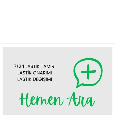
lastik sorunlarınızı yerinde çözüyoruz. Tuzlukçu ve Çevresinde
Kapsamlı Mobil Lastik Hizmetleri Yolda lastik arızasıyla
karşılaşmak can sıkıcı bir durumdur. Bu gibi durumlarda
dakikaların bile önemi büyüktür. İşte bu yüzden Tuzlukçu mobil
lastikçi hizmetimizle...
Tümünü Görüntüle