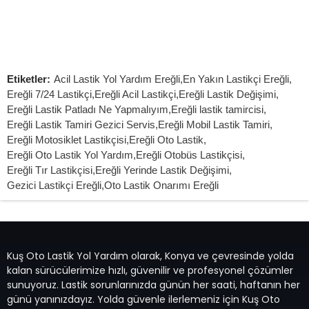
7/24 Oto Lastik Mobil Yol Yardım Hizmetleri
Etiketler:
Acil Lastik Yol Yardım Ereğli
,
En Yakın Lastikçi Ereğli
,
Ereğli 7/24 Lastikçi
,
Ereğli Acil Lastikçi
,
Ereğli Lastik Değişimi
,
Ereğli Lastik Patladı Ne Yapmalıyım
,
Ereğli lastik tamircisi
,
Ereğli Lastik Tamiri Gezici Servis
,
Ereğli Mobil Lastik Tamiri
,
Ereğli Motosiklet Lastikçisi
,
Ereğli Oto Lastik
,
Ereğli Oto Lastik Yol Yardım
,
Ereğli Otobüs Lastikçisi
,
Ereğli Tır Lastikçisi
,
Ereğli Yerinde Lastik Değişimi
,
Gezici Lastikçi Ereğli
,
Oto Lastik Onarımı Ereğli
Kuş Oto Lastik Yol Yardım olarak, Konya ve çevresinde yolda
kalan sürücülerimize hızlı, güvenilir ve profesyonel çözümler
sunuyoruz. Lastik sorunlarınızda günün her saati, haftanın her
günü yanınızdayız. Yolda güvenle ilerlemeniz için Kuş Oto