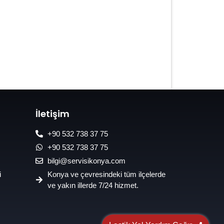
7/24 Oto Lastik Mobil Yol Yardım
Hizmetleri
İletişim
+90 532 738 37 75
+90 532 738 37 75
bilgi@servisikonya.com
i
Konya ve çevresindeki tüm ilçelerde
ve yakın illerde 7/24 hizmet.