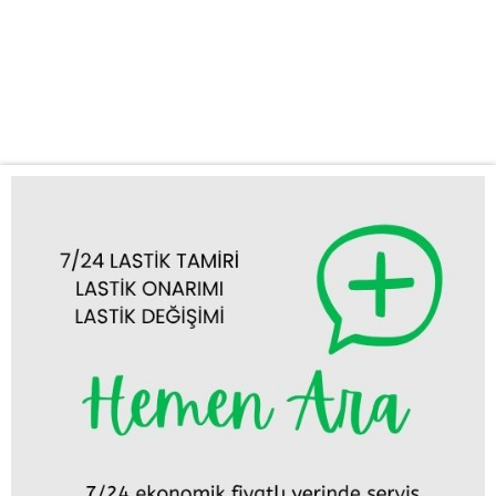
güvenilir ve profesyonel çözümler sunarak yola güvenle devam
etmenizi sağlar. İster Ereğli şehir merkezinde, ister çevre
yollarında olun, tek bir telefonla dakikalar içinde size ulaşıyoruz.
Sunduğumuz Hizmetler: Lastik...
Tümünü Görüntüle