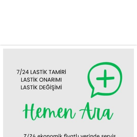
güvenilir ve profesyonel çözümler sunarak yola güvenle devam
etmenizi sağlar. İster Ereğli şehir merkezinde, ister çevre
yollarında olun, tek bir telefonla dakikalar içinde size ulaşıyoruz.
Sunduğumuz Hizmetler: Lastik...
Tümünü Görüntüle