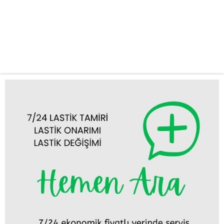
güvenilir ve profesyonel çözümler sunarak yola güvenle devam
etmenizi sağlar. İster Ereğli şehir merkezinde, ister çevre
yollarında olun, tek bir telefonla dakikalar içinde size ulaşıyoruz.
Sunduğumuz Hizmetler: Lastik...
Tümünü Görüntüle