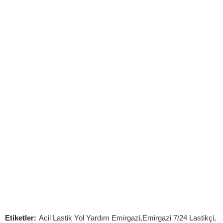
Acil Oto Lastik Mobil Yol Yardım Hizmetleri
7/24 Oto Lastik Mobil Yol Yardım Hizmetleri
Etiketler:
Acil Lastik Yol Yardım Emirgazi
,
Emirgazi 7/24 Lastikçi
,