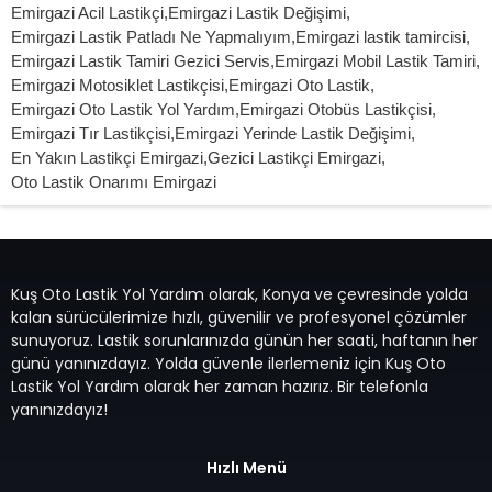
Emirgazi Acil Lastikçi
,
Emirgazi Lastik Değişimi
,
Emirgazi Lastik Patladı Ne Yapmalıyım
,
Emirgazi lastik tamircisi
,
Emirgazi Lastik Tamiri Gezici Servis
,
Emirgazi Mobil Lastik Tamiri
,
Emirgazi Motosiklet Lastikçisi
,
Emirgazi Oto Lastik
,
Emirgazi Oto Lastik Yol Yardım
,
Emirgazi Otobüs Lastikçisi
,
Emirgazi Tır Lastikçisi
,
Emirgazi Yerinde Lastik Değişimi
,
En Yakın Lastikçi Emirgazi
,
Gezici Lastikçi Emirgazi
,
Oto Lastik Onarımı Emirgazi
Kuş Oto Lastik Yol Yardım olarak, Konya ve çevresinde yolda
kalan sürücülerimize hızlı, güvenilir ve profesyonel çözümler
sunuyoruz. Lastik sorunlarınızda günün her saati, haftanın her
günü yanınızdayız. Yolda güvenle ilerlemeniz için Kuş Oto
Lastik Yol Yardım olarak her zaman hazırız. Bir telefonla
yanınızdayız!
Hızlı Menü