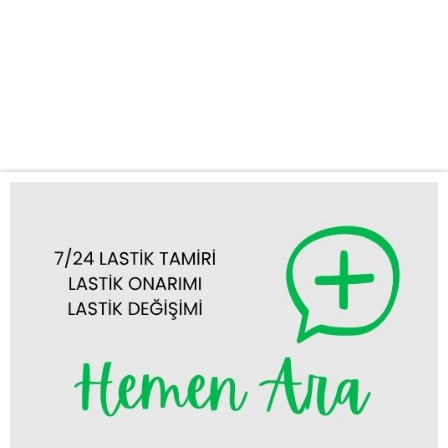
olabilir. Özellikle Emirgazi’nin yollarında, hiç beklenmedik bir anda
oto lastik tamiri veya lastik değişimi ihtiyacı doğabilir. İşte tam bu
noktada, uzman ekibimiz ve tam donanımlı mobil aracımızla size
hızlı ve profesyonel destek sağlıyoruz. Sunduğumuz Hizmetler:
Emirgazi acil...
Tümünü Görüntüle