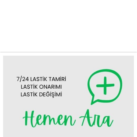
olabilir. Özellikle Emirgazi’nin yollarında, hiç beklenmedik bir anda
oto lastik tamiri veya lastik değişimi ihtiyacı doğabilir. İşte tam bu
noktada, uzman ekibimiz ve tam donanımlı mobil aracımızla size
hızlı ve profesyonel destek sağlıyoruz. Sunduğumuz Hizmetler:
Emirgazi acil...
Tümünü Görüntüle