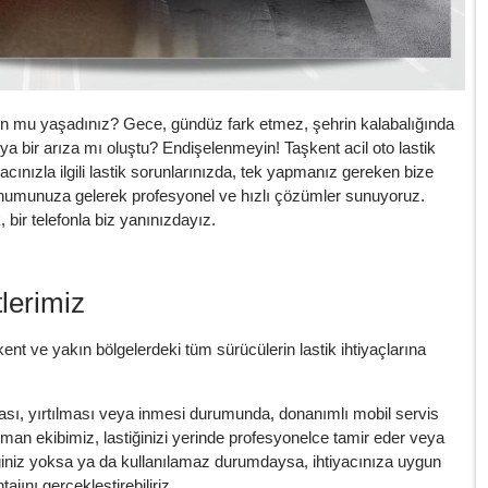
run mu yaşadınız? Gece, gündüz fark etmez, şehrin kalabalığında
veya bir arıza mı oluştu? Endişelenmeyin! Taşkent acil oto lastik
cınızla ilgili lastik sorunlarınızda, tek yapmanız gereken bize
numunuza gelerek profesyonel ve hızlı çözümler sunuyoruz.
bir telefonla biz yanınızdayız.
lerimiz
nt ve yakın bölgelerdeki tüm sürücülerin lastik ihtiyaçlarına
ası, yırtılması veya inmesi durumunda, donanımlı mobil servis
n ekibimiz, lastiğinizi yerinde profesyonelce tamir eder veya
stiğiniz yoksa ya da kullanılamaz durumdaysa, ihtiyacınıza uygun
ajını gerçekleştirebiliriz.