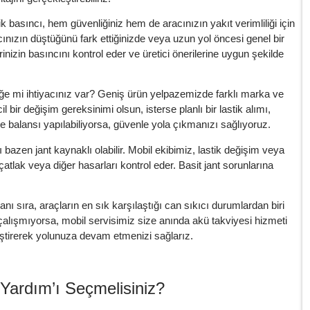
k basıncı, hem güvenliğiniz hem de aracınızın yakıt verimliliği için
cınızın düştüğünü fark ettiğinizde veya uzun yol öncesi genel bir
rinizin basıncını kontrol eder ve üretici önerilerine uygun şekilde
tiğe mi ihtiyacınız var? Geniş ürün yelpazemizde farklı marka ve
cil bir değişim gereksinimi olsun, isterse planlı bir lastik alımı,
ve balansı yapılabiliyorsa, güvenle yola çıkmanızı sağlıyoruz.
 bazen jant kaynaklı olabilir. Mobil ekibimiz, lastik değişim veya
 çatlak veya diğer hasarları kontrol eder. Basit jant sorunlarına
nı sıra, araçların en sık karşılaştığı can sıkıcı durumlardan biri
 çalışmıyorsa, mobil servisimiz size anında akü takviyesi hizmeti
ştirerek yolunuza devam etmenizi sağlarız.
Yardım’ı Seçmelisiniz?