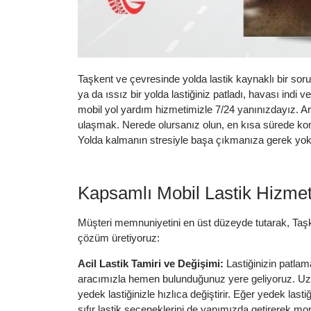
Taşkent ve çevresinde yolda lastik kaynaklı bir so
ya da ıssız bir yolda lastiğiniz patladı, havası indi 
mobil yol yardım hizmetimizle 7/24 yanınızdayız. Ara
ulaşmak. Nerede olursanız olun, en kısa sürede ko
Yolda kalmanın stresiyle başa çıkmanıza gerek yok, 
Kapsamlı Mobil Lastik Hizmet
Müşteri memnuniyetini en üst düzeyde tutarak, Taşke
çözüm üretiyoruz:
Acil Lastik Tamiri ve Değişimi:
Lastiğinizin patlam
aracımızla hemen bulunduğunuz yere geliyoruz. Uzma
yedek lastiğinizle hızlıca değiştirir. Eğer yedek la
sıfır lastik seçeneklerini de yanımızda getirerek mont