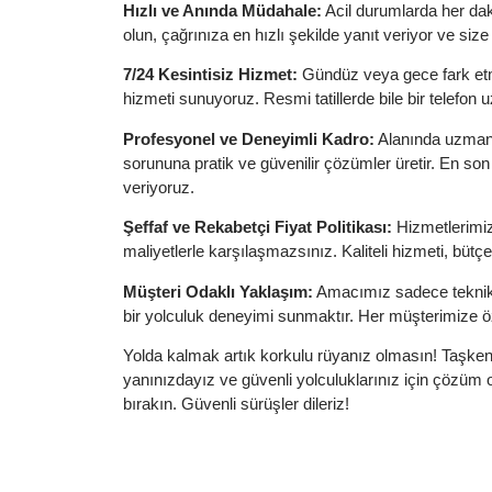
Hızlı ve Anında Müdahale:
Acil durumlarda her dak
olun, çağrınıza en hızlı şekilde yanıt veriyor ve size
7/24 Kesintisiz Hizmet:
Gündüz veya gece fark etme
hizmeti sunuyoruz. Resmi tatillerde bile bir telefon 
Profesyonel ve Deneyimli Kadro:
Alanında uzmanla
sorununa pratik ve güvenilir çözümler üretir. En son
veriyoruz.
Şeffaf ve Rekabetçi Fiyat Politikası:
Hizmetlerimiz i
maliyetlerle karşılaşmazsınız. Kaliteli hizmeti, büt
Müşteri Odaklı Yaklaşım:
Amacımız sadece teknik 
bir yolculuk deneyimi sunmaktır. Her müşterimize öz
Yolda kalmak artık korkulu rüyanız olmasın! Taşken
yanınızdayız ve güvenli yolculuklarınız için çözüm or
bırakın. Güvenli sürüşler dileriz!