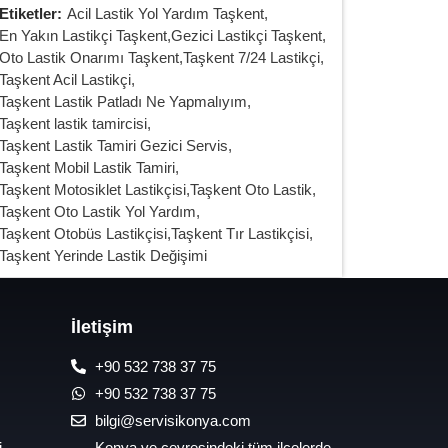
Etiketler:
Acil Lastik Yol Yardım Taşkent
,
En Yakın Lastikçi Taşkent
,
Gezici Lastikçi Taşkent
,
Oto Lastik Onarımı Taşkent
,
Taşkent 7/24 Lastikçi
,
Taşkent Acil Lastikçi
,
Taşkent Lastik Patladı Ne Yapmalıyım
,
Taşkent lastik tamircisi
,
Taşkent Lastik Tamiri Gezici Servis
,
Taşkent Mobil Lastik Tamiri
,
Taşkent Motosiklet Lastikçisi
,
Taşkent Oto Lastik
,
Taşkent Oto Lastik Yol Yardım
,
Taşkent Otobüs Lastikçisi
,
Taşkent Tır Lastikçisi
,
Taşkent Yerinde Lastik Değişimi
İletişim
+90 532 738 37 75
+90 532 738 37 75
bilgi@servisikonya.com
i
Konya ve çevresindeki tüm ilçelerde