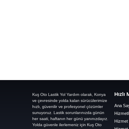
Hızlı
Kuş Oto Lastik Yol Yardım olarak, Konya
ve çevresinde yolda kalan sürücülerimize
Ana Sa
hızlı, güvenilir ve profesyonel çözümler
sunuyoruz. Lastik sorunlarınızda günün
Hizmetl
her saati, haftanın her günü yanınızdayız.
Hizmet
Yolda güvenle ilerlemeniz için Kuş Oto
Hizmet