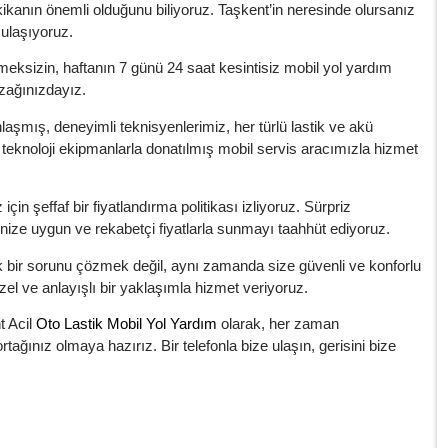
ikanın önemli olduğunu biliyoruz. Taşkent’in neresinde olursanız
 ulaşıyoruz.
ksizin, haftanın 7 günü 24 saat kesintisiz mobil yol yardım
uzağınızdayız.
şmış, deneyimli teknisyenlerimiz, her türlü lastik ve akü
 teknoloji ekipmanlarla donatılmış mobil servis aracımızla hizmet
çin şeffaf bir fiyatlandırma politikası izliyoruz. Sürpriz
çenize uygun ve rekabetçi fiyatlarla sunmayı taahhüt ediyoruz.
bir sorunu çözmek değil, aynı zamanda size güvenli ve konforlu
el ve anlayışlı bir yaklaşımla hizmet veriyoruz.
t Acil
Oto Lastik Mobil Yol Yardım
olarak, her zaman
tağınız olmaya hazırız. Bir telefonla bize ulaşın, gerisini bize