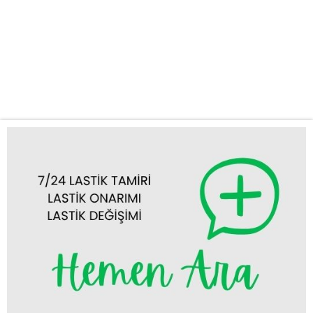
sorunlarınızda, tek yapmanız gereken bize ulaşmak. Nerede
olursanız olun, en kısa sürede konumunuza gelerek profesyonel
ve hızlı çözümler sunuyoruz. Yolda kalmanın stresiyle başa
çıkmanıza gerek yok, bir telefonla biz yanınızdayız. Kapsamlı
Mobil Lastik Hizmetlerimiz Müşteri...
Tümünü Görüntüle