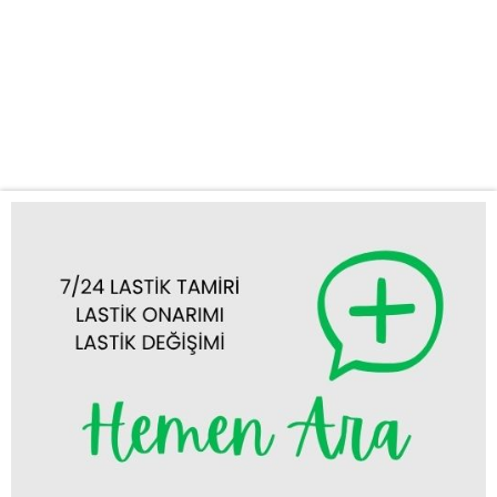
sorunlarınızda, tek yapmanız gereken bize ulaşmak. Nerede
olursanız olun, en kısa sürede konumunuza gelerek profesyonel
ve hızlı çözümler sunuyoruz. Yolda kalmanın stresiyle başa
çıkmanıza gerek yok, bir telefonla biz yanınızdayız. Kapsamlı
Mobil Lastik Hizmetlerimiz Müşteri...
Tümünü Görüntüle