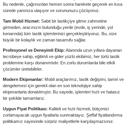
Bu nedenle, çağrınızdan hemen sonra harekete geçerek en kısa
sürede yanınıza ulaşıyor ve sorununuzu çözüyoruz.
Tam Mobil Hizmet:
Sabit bir lastikçiye gitme zahmetine
girmeden, aracınızın bulunduğu yerde (evde, iş yerinde, yol
kenarında) tüm lastik işlemlerinizi gerçekleştiriyoruz. Bu, size
büyük bir kolaylık ve zaman tasarrufu sağlar.
Profesyonel ve Deneyimli Ekip:
Alanında uzun yıllara dayanan
tecrübeye sahip, eğitimli ve güler yüzlü ekibimiz, her türlü lastik
problemine karşı donanımlıdır. En zorlu durumlarda bile etkili
çözümler üretebilirler.
Modern Ekipmanlar:
Mobil araçlarımız, lastik değişimi, tamiri ve
dengelemesi için gerekli olan en son teknolojiye sahip
ekipmanlarla donatılmıştır. Bu sayede, işlemleri hızlı ve hatasız
bir şekilde tamamlarız.
Uygun Fiyat Politikası:
Kaliteli ve hızlı hizmeti, bütçenizi
zorlamayacak uygun fiyatlarla sunmaktayız. Şeffaf fiyatlandırma
politikamız sayesinde sürpriz maliyetlerle karşılaşmazsınız.