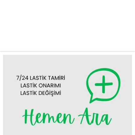
profesyonel çözümler sunuyoruz. Nerede olursanız olun,
Güneysınır’ın tüm mahallelerine ve çevre yollara tam donanımlı
mobil lastik aracımızla ulaşarak yanınızda oluyoruz. Güneysınır
ve Çevresinde Kapsamlı Lastik Yol Yardım Hizmetleri Aracınızla
seyahat ederken karşılaşabileceğiniz her türlü...
Tümünü Görüntüle