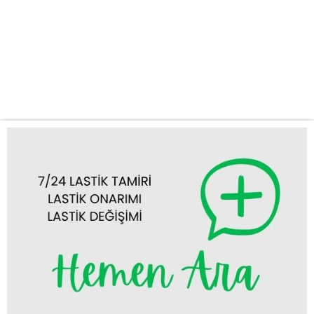
profesyonel çözümler sunuyoruz. Nerede olursanız olun,
Güneysınır’ın tüm mahallelerine ve çevre yollara tam donanımlı
mobil lastik aracımızla ulaşarak yanınızda oluyoruz. Güneysınır
ve Çevresinde Kapsamlı Lastik Yol Yardım Hizmetleri Aracınızla
seyahat ederken karşılaşabileceğiniz her türlü...
Tümünü Görüntüle