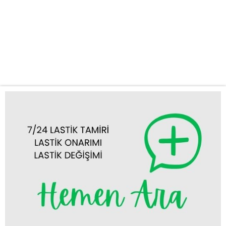
sunuyoruz. Deneyimli ve hızlı ekibimizle, aracınızın bulunduğu
konuma en kısa sürede ulaşarak lastik sorunlarınızı anında ve
yerinde çözüme kavuşturuyoruz. Yunak ve Çevresinde
Kapsamlı Mobil Lastik Hizmetleri Yolda kalmak, özellikle
aceleniz...
Tümünü Görüntüle