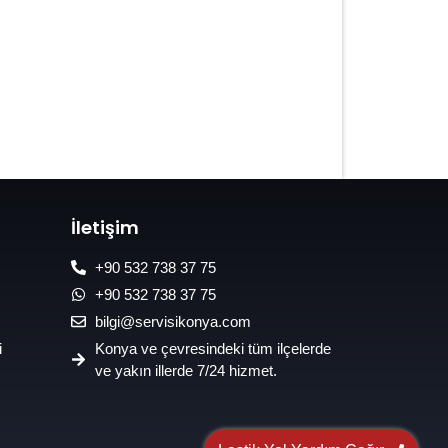
7/24 Oto Lastik Mobil Yol Yardım
Hizmetleri
İletişim
+90 532 738 37 75
+90 532 738 37 75
bilgi@servisikonya.com
i
Konya ve çevresindeki tüm ilçelerde
ve yakın illerde 7/24 hizmet.