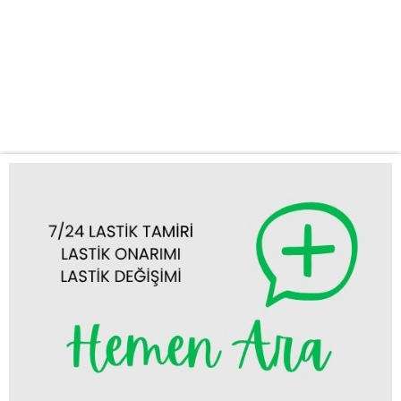
yardım hizmetlerimizle yanınızdayız. Aracınızın lastiği patlasın,
insin ya da başka bir lastik arızası yaşansın, uzman ekibimiz
donanımlı araçlarımızla en kısa sürede yanınıza gelerek
sorununuzu yerinde çözer. Seyyar Oto Lastik Hizmetimizle
Yolda Kalmayın KUŞ OTO LASTİK...
Tümünü Görüntüle