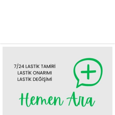
yardım hizmetlerimizle yanınızdayız. Aracınızın lastiği patlasın,
insin ya da başka bir lastik arızası yaşansın, uzman ekibimiz
donanımlı araçlarımızla en kısa sürede yanınıza gelerek
sorununuzu yerinde çözer. Seyyar Oto Lastik Hizmetimizle
Yolda Kalmayın KUŞ OTO LASTİK...
Tümünü Görüntüle