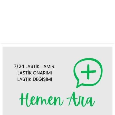
7 gün 24 saat kesintisiz olarak yanınızda olmaya hazırız. Tek
yapmanız gereken bize ulaşmak; gerisini profesyonel ekibimize
bırakın. Acil Durumlarda Güvenilir Çözüm Ortağınız Yolda
kalmak, özellikle de zamanla yarıştığınız anlarda veya hava
koşullarının zorlu...
Tümünü Görüntüle