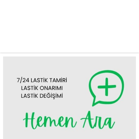
güvenilir çözümlerle yanınızdayız. Yolda kalmak, özellikle acil
durumlarda oldukça stresli olabilir. Bizimle iletişime geçtiğinizde,
uzman ekibimiz en kısa sürede konumunuza ulaşarak lastik
sorunlarınızı yerinde çözüme kavuşturur. Geniş Kapsamlı Mobil
Lastik Hizmetlerimiz Müşteri memnuniyetini...
Tümünü Görüntüle