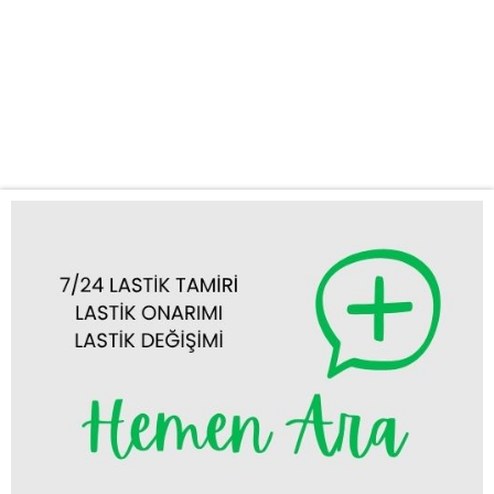
ağımızla Konya lastik yol yardım ihtiyaçlarınızı en hızlı ve etkili
şekilde karşılıyoruz. Neden KUŞ OTO LASTİK YOL YARDIM?
KUŞ OTO LASTİK YOL YARDIM olarak, otomobil lastik
sorunlarınızda yanınızda olmaktan gurur duyuyoruz. Aracınızla
seyir halindeyken aniden...
Tümünü Görüntüle