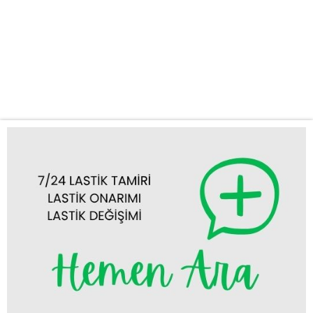
otobüs oto lastik yol yardım hizmetlerimizle destek oluyoruz.
Geniş hizmet ağımız ve deneyimli ekibimizle, Konya’nın her
noktasına 7/24 yol yardım desteği sunmaktayız. Neden KUŞ
OTO LASTİK YOL YARDIM Fark Yaratır? Otobüsler, büyük ve
ağır araçlar olmaları sebebiyle lastik...
Tümünü Görüntüle