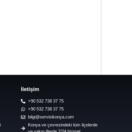
7/24 Oto Lastik Mobil Yol Yardım
Hizmetleri
İletişim
+90 532 738 37 75
+90 532 738 37 75
bilgi@servisikonya.com
i
Konya ve çevresindeki tüm ilçelerde
ve yakın illerde 7/24 hizmet.