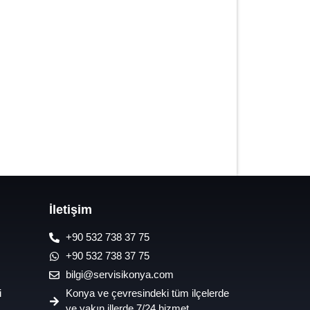
7/24 Oto Lastik Mobil Yol Yardım
Hizmetleri
İletişim
+90 532 738 37 75
+90 532 738 37 75
bilgi@servisikonya.com
i
Konya ve çevresindeki tüm ilçelerde
ve yakın illerde 7/24 hizmet.