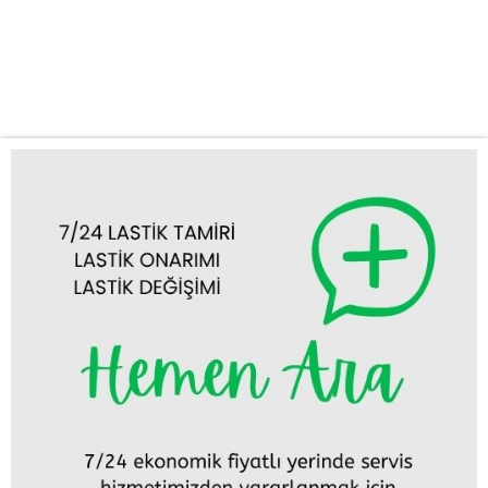
sorunları can sıkıcı olabilir ve seyahat planlarınızı altüst edebilir.
Bu gibi durumlarda hızlı ve güvenilir bir çözüme ihtiyacınız vardır.
Firmamız, Ilgın lastik tamiri, Ilgın lastik değişimi ve mobil lastikçi...
Tümünü Görüntüle