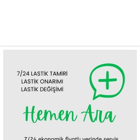
anlarda ortaya çıkabilir ve seyahat planlarınızı alt üst edebilir. Bu
gibi durumlarda hızlı ve profesyonel bir desteğe ihtiyaç
duyarsınız. İşte bu noktada Çeltik acil lastik yol yardım servisimiz
devreye...
Tümünü Görüntüle