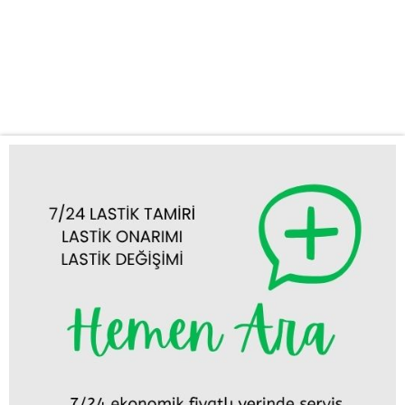
kesintisiz yanınızdayız. Aracınızın lastiği patladığında, indiğinde
ya da herhangi bir lastik arızası yaşadığınızda, uzman ekibimiz
en kısa sürede olay yerine ulaşarak sorununuzu hızla giderir.
Neden KUŞ OTO LASTİK YOL YARDIM? KUŞ OTO...
Tümünü Görüntüle