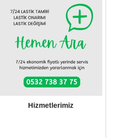
Hizmetlerimiz