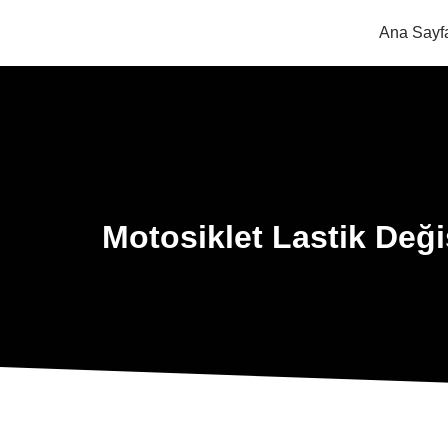
Ana Sayf
Motosiklet Lastik Deği