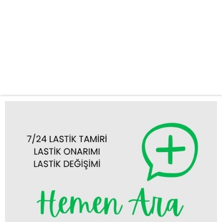
sorunlarınızı olduğunuz yerde çözüme kavuşturmak için
donanımlı araçlarımız ve deneyimli ekibimizle 7/24
hizmetinizdeyiz. Neden KUŞ OTO LASTİK YOL YARDIM’ı
Tercih Etmelisiniz? KUŞ OTO LASTİK YOL YARDIM olarak,
Konya mobil lastikçi ihtiyacınızda ilk akla gelen firma olmayı
hedefliyoruz. İşte bizi tercih...
Tümünü Görüntüle