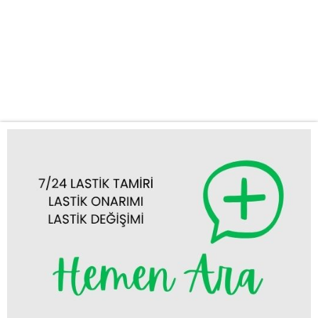
ekibimizle, Konya’nın her köşesine 7/24 yol yardım hizmeti
sunmaktayız. Neden KUŞ OTO LASTİK YOL YARDIM?
Minibüsler, yolcu veya yük taşımacılığı gibi kritik görevlerde
kullanıldığından, lastik arızaları anında müdahale gerektirir. KUŞ
OTO LASTİK YOL YARDIM olarak,...
Tümünü Görüntüle