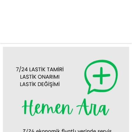
yol yardım hizmeti sağlıyoruz. Neden KUŞ OTO LASTİK YOL
YARDIM’ı Tercih Etmelisiniz? Lastik sorunları, özellikle uzun
yolculuklarda veya acil durumlarda büyük sıkıntı yaratabilir. İşte
bu noktada KUŞ OTO LASTİK...
Tümünü Görüntüle