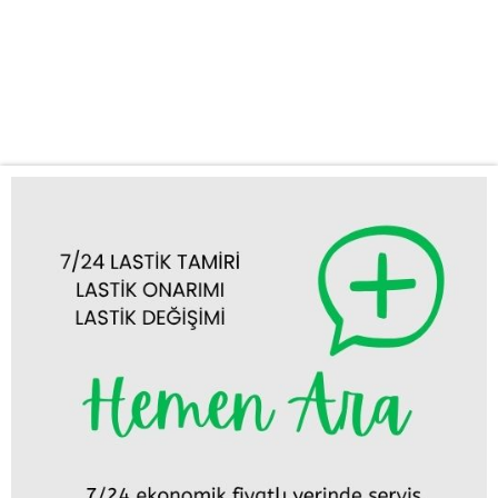
yol yardım hizmeti sağlıyoruz. Neden KUŞ OTO LASTİK YOL
YARDIM’ı Tercih Etmelisiniz? Lastik sorunları, özellikle uzun
yolculuklarda veya acil durumlarda büyük sıkıntı yaratabilir. İşte
bu noktada KUŞ OTO LASTİK...
Tümünü Görüntüle