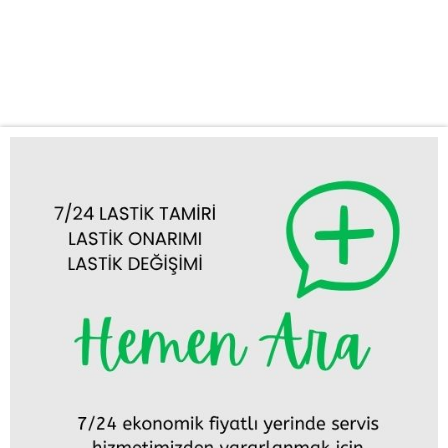
noktada, Kulu oto lastik tamiri ve değişimi konusunda uzman
ekibimizle size bir telefon kadar yakınız. Sunduğumuz Hizmetler
Acil Lastik Tamiri: Lastiğinizdeki küçük patlaklar...
Tümünü Görüntüle