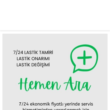
inmesi veya herhangi bir lastik arızası, seyahatinizi beklenmedik
bir şekilde durdurabilir. Bu gibi durumlarda, aracınızı en yakın
lastikçiye götürmek hem zaman kaybı hem de ek maliyet...
Tümünü Görüntüle