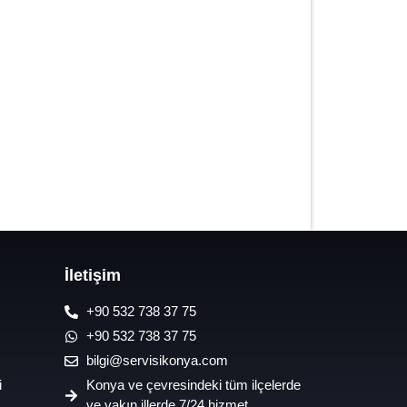
7/24 Oto Lastik Mobil Yol Yardım
Hizmetleri
İletişim
+90 532 738 37 75
+90 532 738 37 75
bilgi@servisikonya.com
i
Konya ve çevresindeki tüm ilçelerde
ve yakın illerde 7/24 hizmet.