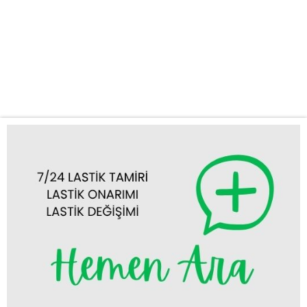
sıkıcı bir durumdur. Özellikle lastik arızaları, zaman kaybettiren
ve stres yaratan sorunlara yol açabilir. İşte tam da bu noktada,
Karapınar oto lastik tamiri ve değişimi konusunda uzman
ekibimizle size bir telefon kadar yakınız. Sunduğumuz Hizmetler
Acil Lastik Tamiri: Lastiğinizde oluşan...
Tümünü Görüntüle