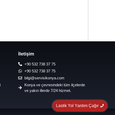
7/24 Oto Lastik Mobil Yol Yardım
Hizmetleri
İletişim
+90 532 738 37 75
+90 532 738 37 75
bilgi@servisikonya.com
i
Konya ve çevresindeki tüm ilçelerde
ve yakın illerde 7/24 hizmet.
Lastik Yol Yardım Çağır