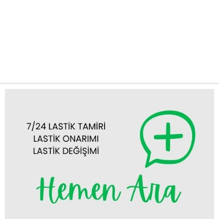
kamyonlarınızın en kısa sürede tekrar yola çıkmasını sağlıyoruz.
Kamyonlar İçin Profesyonel Destek Ağır vasıta kamyonlar, özel
bir uzmanlık gerektirir. Kamyon lastik değişimi ve diğer tüm ağır
vasıta lastik yol yardım ihtiyaçlarınızda deneyimli ekibimizle
hizmetinizdeyiz. Seyir halindeyken aniden patlayan bir...
Tümünü Görüntüle