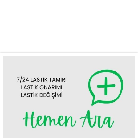
Tercih Etmelisiniz? Yolda kalmak her sürücünün yaşayabileceği
talihsiz bir durumdur. Özellikle lastik sorunları, planlarınızı alt üst
edebilir. İşte bu noktada Kadınhanı lastikçi ihtiyacınızı en hızlı ve
güvenilir şekilde karşılamak için buradayız. 7/24 Kesintisiz
Hizmet: Gecenin bir yarısı...
Tümünü Görüntüle